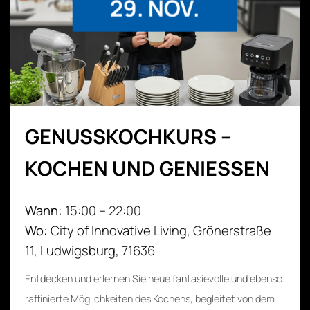
29. NOV.
Umgang mit […]
JETZT BUCHEN
GENUSSKOCHKURS –
KOCHEN UND GENIESSEN
Wann:
15:00 – 22:00
Wo:
City of Innovative Living,
Grönerstraße
11,
Ludwigsburg
,
71636
Entdecken und erlernen Sie neue fantasievolle und ebenso
raffinierte Möglichkeiten des Kochens, begleitet von dem